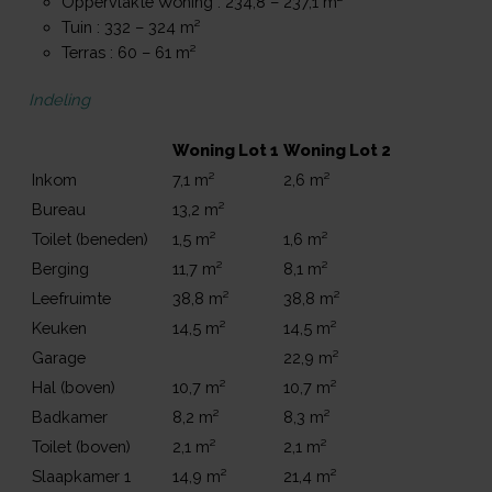
Oppervlakte Woning : 234,8 – 237,1 m²
Tuin : 332 – 324 m²
Terras : 60 – 61 m²
Indeling
Woning Lot 1
Woning Lot 2
Inkom
7,1 m²
2,6 m²
Bureau
13,2 m²
Toilet (beneden)
1,5 m²
1,6 m²
Berging
11,7 m²
8,1 m²
Leefruimte
38,8 m²
38,8 m²
Keuken
14,5 m²
14,5 m²
Garage
22,9 m²
Hal (boven)
10,7 m²
10,7 m²
Badkamer
8,2 m²
8,3 m²
Toilet (boven)
2,1 m²
2,1 m²
Slaapkamer 1
14,9 m²
21,4 m²