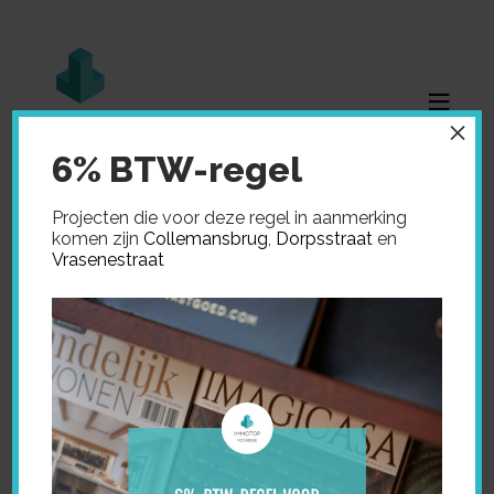
×
6% BTW-regel
Projecten die voor deze regel in aanmerking
komen zijn
Collemansbrug
,
Dorpsstraat
en
Vrasenestraat
Home
»
Verkocht
»
Heirweg 124 – Stekene
HEIRWEG 124 –
STEKENE