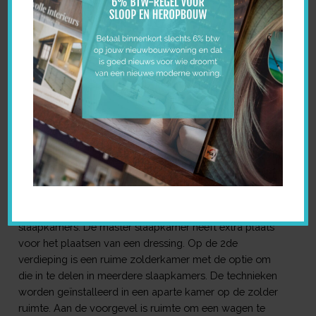
VERKOCHT
INTERESSE? NEEM CONTACT
OP!
2 halfopen luxe woningen in de regio Stekene gelegen in
een landelijke omgeving met vlotte bereikbaarheid van
winkels, scholen en openbaar vervoer. De woningen
liggen op een boogscheut van centrum Stekene. Beide
hebben een ruime tuin vrij in te delen met speelruimte of
groenaanleg. Achter de woning is een terrasruimte uit te
bereiden dieper in het tuin gedeelte indien gewenst.
De woningen bieden zicht op de tuin vanuit de
woonruimte en keuken. De leefruimte is open naar de
keuken. Boven bevinden zich 3 ruimte volle
slaapkamers. De master slaapkamer heeft extra plaats
voor het plaatsen van een dressing. Op de 2de
verdieping is een ruime zolderkamer met de optie om
die in te delen in meerdere slaapkamers. De technieken
worden geïnstalleerd in een aparte kamer op de zolder
ruimte. Aan de voorgevel is ruimte om een wagen te