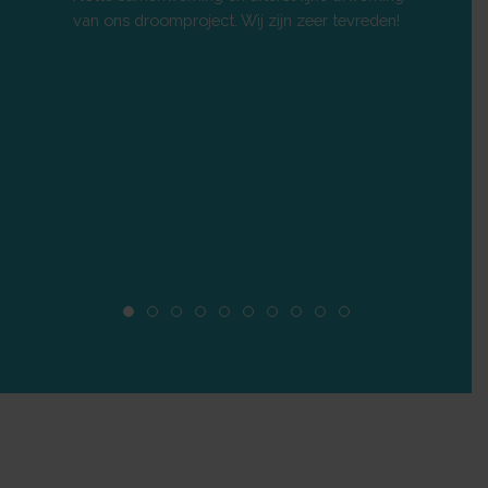
van ons droomproject. Wij zijn zeer tevreden!
afwerkin
vlotte
perfect 
vertrou
z