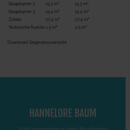
Slaapkamer 2
15,3 m²
15,3 m²
Slaapkamer 3
15,4 m²
15,4 m²
Zolder
27,4 m²
27,4 m²
Technische Ruimte
2,5 m²
2,5 m²
Download Gegevensoverzicht
HANNELORE BAUM
Vlotte samenwerking en uiterst fijne afwerking
Onlang e