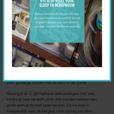
VERKOCHT
INTERESSE? NEEM CONTACT
OP!
Project Vrouweneekhoekstraat is een nieuwbouwproject
bestaande uit 3 luxe woningen met ruime tuin. Deze
huizen bevinden zich in de Vrouweneekstraat te Sint-
Niklaas. Daarmee heeft het een unieke ligging op korte
afstand van het centrum. Alle woningen hebben een
grote voortuin met oprit voor eigen wagen. De landelijke
woningen worden gezet in cottage stijl. Alle beschikken
over een grote tuin om kinderen met een gerust hart te
laten ravotten in de tuin. Ideaal voor startende gezinnen
met kinderwens. Achteraan de woning bevind zich een
groot schuifraam dat aanpaalt tegen de terrasruimte
voor gezellige tafelen met de BBQ in de zomer.
Woning A en C zijn halfopen bebouwingen met veel
lichtinval naar de leefruimte. Alle panden hebben een
grote leefruimte met open keuken. De keuken is
toegankelijk naar de berging voor opslag van eten,