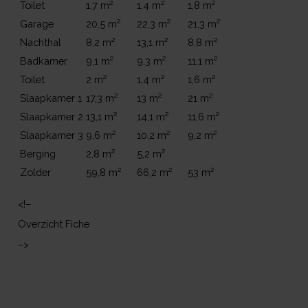
Toilet
1,7 m²
1,4 m²
1,8 m²
Garage
20,5 m²
22,3 m²
21,3 m²
Nachthal
8,2 m²
13,1 m²
8,8 m²
Badkamer
9,1 m²
9,3 m²
11,1 m²
Toilet
2 m²
1,4 m²
1,6 m²
Slaapkamer 1
17,3 m²
13 m²
21 m²
Slaapkamer 2
13,1 m²
14,1 m²
11,6 m²
Slaapkamer 3
9,6 m²
10,2 m²
9,2 m²
Berging
2,8 m²
5,2 m²
Zolder
59,8 m²
66,2 m²
53 m²
<!–
Overzicht Fiche
–>