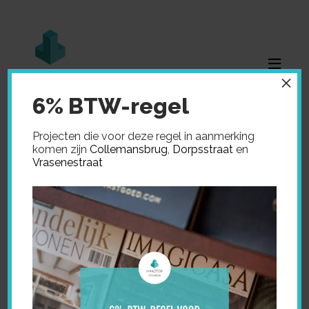
×
6% BTW-regel
Projecten die voor deze regel in aanmerking
komen zijn
Collemansbrug
,
Dorpsstraat
en
Vrasenestraat
Home
»
Verkocht
»
Vrouweneekhoekstraat 18
VROUWENEEKHOEKSTRAAT
18