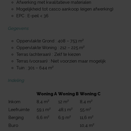
Afwerking met kwalitatieve materialen
Mogelijkheid tot casco aankoop (eigen afwerking)
EPC : E-peil < 36
Gegevens
Oppervlakte Grond : 408 – 753 m²
Oppervlakte Woning : 212 – 225 m²
Terras (achteraan) : Zelf te kiezen
Terras (vooraan) : Niet voorzien maar mogelijk
Tuin : 301 – 644 m²
Indeling
Woning A
Woning B
Woning C
Inkom
8,4 m²
12 m²
8,4 m²
Leefruimte
59,1 m²
48,1 m²
55 m²
Berging
6,6 m²
6,9 m²
11,6 m²
Buro
10,4 m²