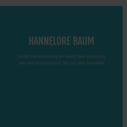
HANNELORE BAUM
Vlotte samenwerking en uiterst fijne afwerking
Onlang e
van ons droomproject. Wij zijn zeer tevreden!
afwerkin
vlotte
perfect 
vertrou
z