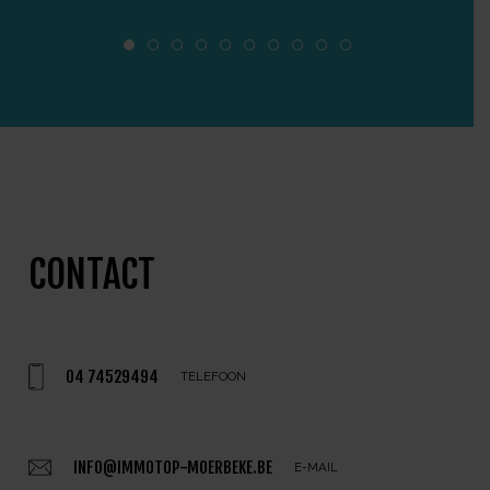
CONTACT
04 74529494
TELEFOON
INFO@IMMOTOP-MOERBEKE.BE
E-MAIL