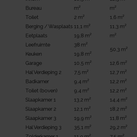
Bureau
m²
m²
Toilet
2 m²
1,6 m²
Berging / Wasplaats
11,1 m²
11,3 m²
Eetplaats
19,8 m²
m²
Leefruimte
38 m²
50,3 m²
Keuken
19,8 m²
Garage
10,5 m²
12,6 m²
Hal Verdieping 2
7,5 m²
12,7 m²
Badkamer
9,4 m²
12,2 m²
Toilet (boven)
9,4 m²
12,2 m²
Slaapkamer 1
13,2 m²
14,4 m²
Slaapkamer 2
12,1 m²
18,2 m²
Slaapkamer 3
19,9 m²
11,8 m²
Hal Verdieping 3
35,1 m²
29,2 m²
Zolderkamer 1
11,9 m²
7,5 m²