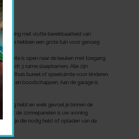
 omgeving met vlotte bereikbaarheid van
ail. Alle hebben een grote tuin voor genoeg
leefruimte is open naar de keuken met toegang
den zich 3 ruime slaapkamers. Alle zijn
slag, thuis bureel of speelruimte voor kinderen.
teriaal en boodschappen. Aan de garage is
je nodig hebt en welk gevoel je binnen de
ten. Met de zonnepanelen is uw woning
anneer je die nodig hebt of opladen van de