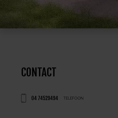
CONTACT
04 74529494
TELEFOON