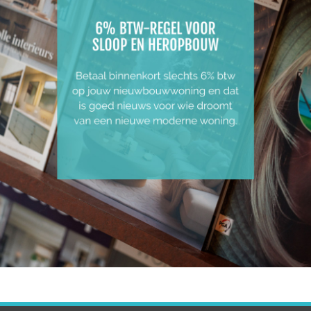
ACT OP!
alfopen en 1 gesloten bebouwing, gelegen in een landelijke
ozen voor een afwerking in landelijke stijl met oog voor det
woonruimte. Achter de woning is plaats voor een terras. De 
r wasinstallaties en opslag van voedsel en drank. Boven bevin
 zolder verdieping bied 3 ruimtes voor extra slaapkamers, op
egang tot inkom & berging voor makkelijk transport van ma
.
 inbegrepen in de prijs. Via onze verdelers kies je zelf wat 
g e-peil van < E20. Dit spaart uit op stijgende energiekos
n thuis batterij installeren om energie op te sparen voor w