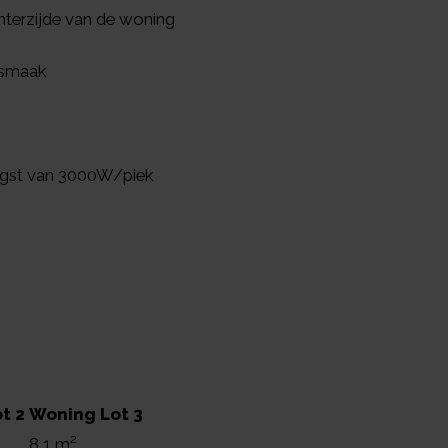
hterzijde van de woning
 smaak
ngst van 3000W/piek
t 2
Woning Lot 3
8,1 m²