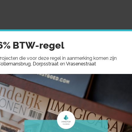
MMOTOP
AANBOD
GEZOCHT
VERKOCHTE PROJE
6% BTW-regel
rojecten die voor deze regel in aanmerking komen zijn
ollemansbrug
,
Dorpsstraat
en
Vrasenestraat
k
5 – VERREBROEK