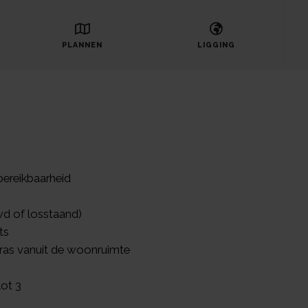
PLANNEN
LIGGING
bereikbaarheid
wd of losstaand)
ts
rras vanuit de woonruimte
ot 3