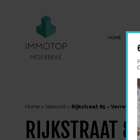
HOME
I
P
C
Home
»
Verkocht
»
Rijkstraat 85 – Verrebroe
RIJKSTRAAT 8