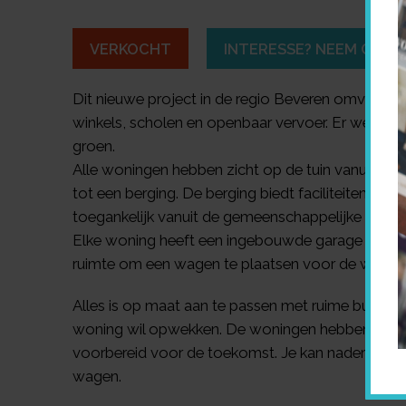
VERKOCHT
INTERESSE? NEEM CONT
Dit nieuwe project in de regio Beveren omvat 2 h
winkels, scholen en openbaar vervoer. Er werd gek
groen.
Alle woningen hebben zicht op de tuin vanuit de 
tot een berging. De berging biedt faciliteiten voo
toegankelijk vanuit de gemeenschappelijke hal. De
Elke woning heeft een ingebouwde garage met to
ruimte om een wagen te plaatsen voor de woning
Alles is op maat aan te passen met ruime budgetten
woning wil opwekken. De woningen hebben een laa
voorbereid voor de toekomst. Je kan naderhand ee
wagen.