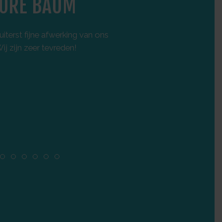
ORE BAUM
F
iterst fijne afwerking van ons
Onlang een nieuwbo
j zijn zeer tevreden!
degelijke materiale
afspraken worden perf
vertrouwen
. Zeker