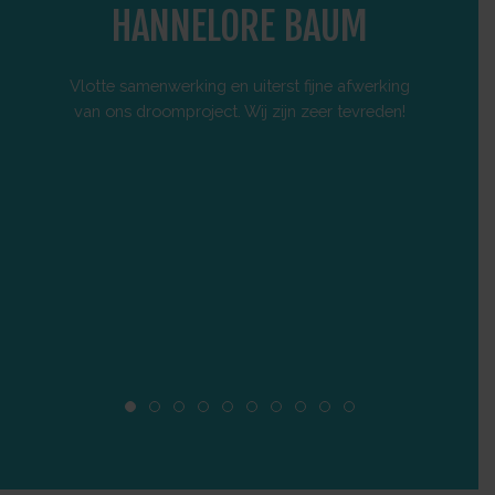
HANNELORE BAUM
Vlotte samenwerking en uiterst fijne afwerking
Onlang e
van ons droomproject. Wij zijn zeer tevreden!
afwerkin
vlotte
perfect 
vertrou
z