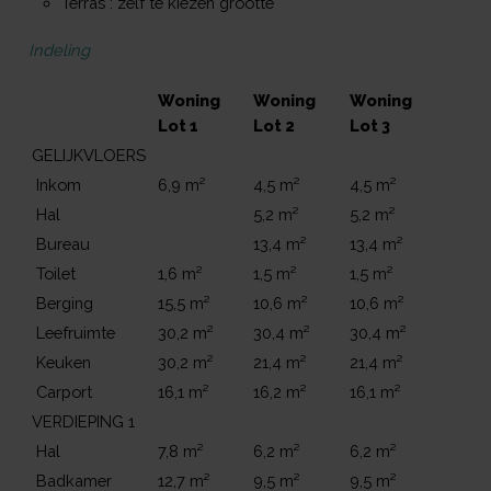
Terras : zelf te kiezen grootte
Indeling
Woning
Woning
Woning
Lot 1
Lot 2
Lot 3
GELIJKVLOERS
Inkom
6,9 m²
4,5 m²
4,5 m²
Hal
5,2 m²
5,2 m²
Bureau
13,4 m²
13,4 m²
Toilet
1,6 m²
1,5 m²
1,5 m²
Berging
15,5 m²
10,6 m²
10,6 m²
Leefruimte
30,2 m²
30,4 m²
30,4 m²
Keuken
30,2 m²
21,4 m²
21,4 m²
Carport
16,1 m²
16,2 m²
16,1 m²
VERDIEPING 1
Hal
7,8 m²
6,2 m²
6,2 m²
Badkamer
12,7 m²
9,5 m²
9,5 m²