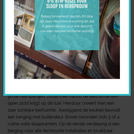
VERKOCHT
INTERESSE? NEEM CONTACT
OP!
1 open en 2 halfopen luxe woningen in de regio Stekene
gelegen in een landelijke omgeving met vlotte
bereikbaarheid van winkels, scholen en openbaar
vervoer. De woningen liggen op 1 km van centrum
Stekene. Alle hebben een ruime tuin vrij in te delen met
speelruimte of groenaanleg. Achter de woning is een
terrasruimte uit te bereiden dieper in het tuin gedeelte
indien gewenst. Alle woningen hebben de optie voor een
carport naast de woning.
Er is gekozen voor een strakke, moderne afwerking met
grote raampartijen, zodat men vanuit de leefruimte een
open zicht krijgt op de tuin. Hierdoor creëert men een
zeer lichtrijke leefruimte. Aanliggend de keuken bevindt
een berging met buitendeur. Boven bevinden zich 3 of 4
ruime volle slaapkamers. Op de eerste verdieping is een
berging voor alle technische installaties en bruikbaar