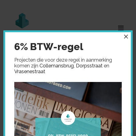
×
6% BTW-regel
Projecten die voor deze regel in aanmerking
komen zijn
Collemansbrug
,
Dorpsstraat
en
Vrasenestraat
Home
»
Verkocht
»
Prinsenstraat 55 – Stekene
PRINSENSTRAAT 55 –
STEKENE