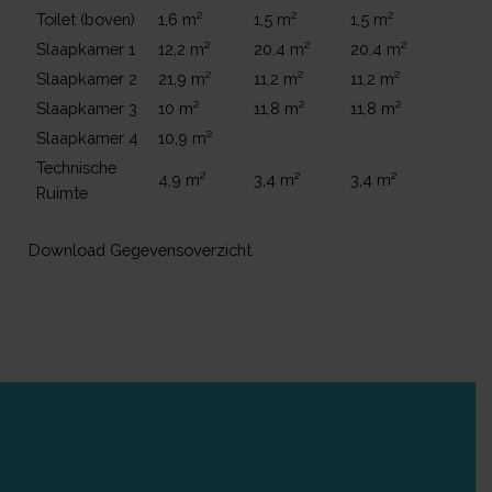
Toilet (boven)
1,6 m²
1,5 m²
1,5 m²
Slaapkamer 1
12,2 m²
20,4 m²
20,4 m²
Slaapkamer 2
21,9 m²
11,2 m²
11,2 m²
Slaapkamer 3
10 m²
11,8 m²
11,8 m²
Slaapkamer 4
10,9 m²
Technische
4,9 m²
3,4 m²
3,4 m²
Ruimte
Download Gegevensoverzicht