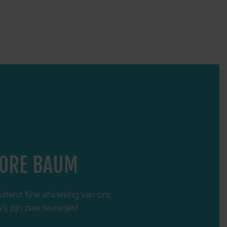
ORE BAUM
F
iterst fijne afwerking van ons
Onlang een nieuwbo
j zijn zeer tevreden!
degelijke materiale
afspraken worden perf