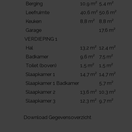
Berging
10,9 m²
5,4 m²
Leefruimte
40,6 m²
50,6 m²
Keuken
8,8 m²
8,8 m²
Garage
17,6 m²
VERDIEPING 1
Hal
13,2 m²
12,4 m²
Badkamer
9,6 m²
7,5 m²
Toilet (boven)
1,5 m²
1,5 m²
Slaapkamer 1
14,7 m²
14,7 m²
Slaapkamer 1 Badkamer
5,7 m²
Slaapkamer 2
13,6 m²
10,3 m²
Slaapkamer 3
12,3 m²
9,7 m²
Download Gegevensoverzicht