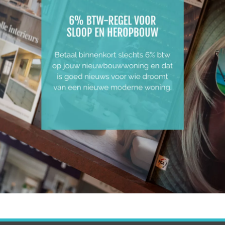
ACT OP!
e Lochristi. Hieronder vind je van 2 woningen het voorontwe
ontacteren voor meer informatie en prijzen. Dan houden wij 
 inbegrepen in de prijs. Via onze verdelers kies je zelf wat 
 e-peil van < E30. Dit spaart uit op stijgende energiekost
t. Je kan naderhand een thuis batterij installeren om ener
PLANNEN
LIGGING