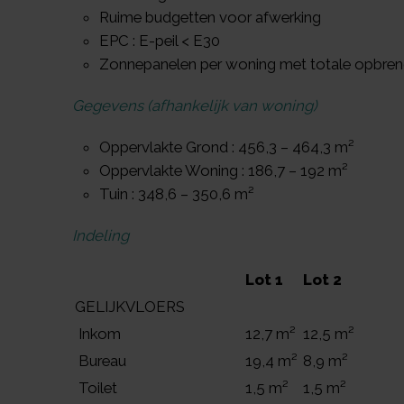
Ruime budgetten voor afwerking
EPC : E-peil < E30
Zonnepanelen per woning met totale opbren
Gegevens (afhankelijk van woning)
Oppervlakte Grond : 456,3 – 464,3 m²
Oppervlakte Woning : 186,7 – 192 m²
Tuin : 348,6 – 350,6 m²
Indeling
Lot 1
Lot 2
GELIJKVLOERS
Inkom
12,7 m²
12,5 m²
Bureau
19,4 m²
8,9 m²
Toilet
1,5 m²
1,5 m²