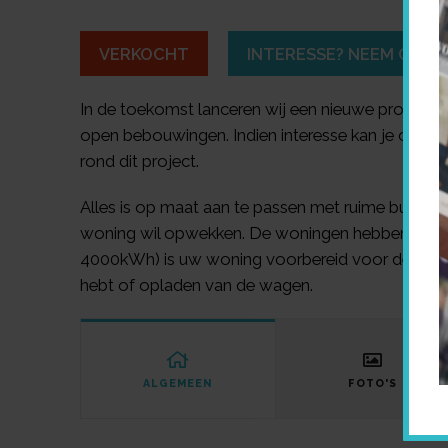
VERKOCHT
INTERESSE? NEEM CONT
In de toekomst lanceren wij een nieuwe project t
open bebouwingen. Indien interesse kan je ons c
rond dit project.
Alles is op maat aan te passen met ruime budgetten
woning wil opwekken. De woningen hebben een laag
4000kWh) is uw woning voorbereid voor de toekoms
hebt of opladen van de wagen.
ALGEMEEN
FOTO'S