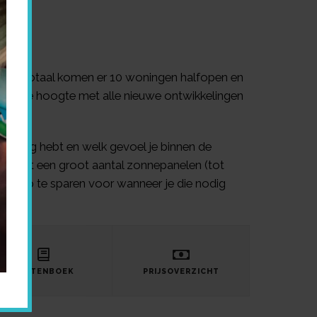
rp. In totaal komen er 10 woningen halfopen en
u op de hoogte met alle nieuwe ontwikkelingen
je nodig hebt en welk gevoel je binnen de
en. Met een groot aantal zonnepanelen (tot
gie op te sparen voor wanneer je die nodig
LASTENBOEK
PRIJSOVERZICHT