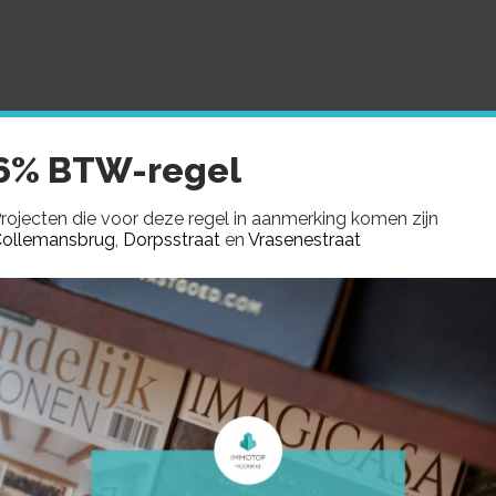
MMOTOP
AANBOD
GEZOCHT
VERKOCHTE PROJE
6% BTW-regel
rojecten die voor deze regel in aanmerking komen zijn
ollemansbrug
,
Dorpsstraat
en
Vrasenestraat
Lochristi
– LOT 1 – 2 – LO