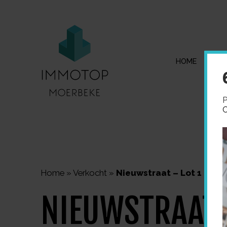
HOME
I
P
C
Home
»
Verkocht
»
Nieuwstraat – Lot 1 – 2 – 
NIEUWSTRAAT 