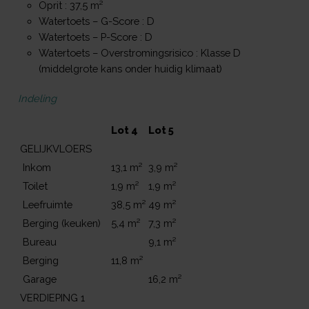
Oprit : 37,5 m²
Watertoets – G-Score : D
Watertoets – P-Score : D
Watertoets – Overstromingsrisico : Klasse D
(middelgrote kans onder huidig klimaat)
Indeling
Lot 4
Lot 5
GELIJKVLOERS
Inkom
13,1 m²
3,9 m²
Toilet
1,9 m²
1,9 m²
Leefruimte
38,5 m²
49 m²
Berging (keuken)
5,4 m²
7,3 m²
Bureau
9,1 m²
Berging
11,8 m²
Garage
16,2 m²
VERDIEPING 1