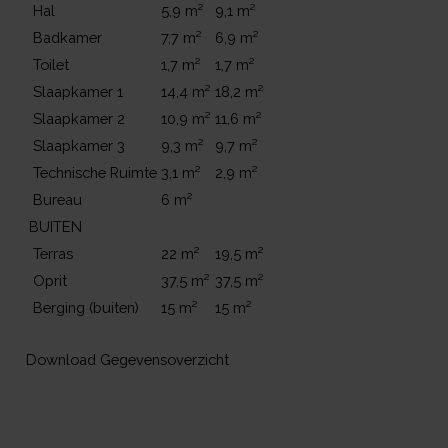
Hal
5,9 m²
9,1 m²
Badkamer
7,7 m²
6,9 m²
Toilet
1,7 m²
1,7 m²
Slaapkamer 1
14,4 m²
18,2 m²
Slaapkamer 2
10,9 m²
11,6 m²
Slaapkamer 3
9,3 m²
9,7 m²
Technische Ruimte
3,1 m²
2,9 m²
Bureau
6 m²
BUITEN
Terras
22 m²
19,5 m²
Oprit
37,5 m²
37,5 m²
Berging (buiten)
15 m²
15 m²
Download Gegevensoverzicht