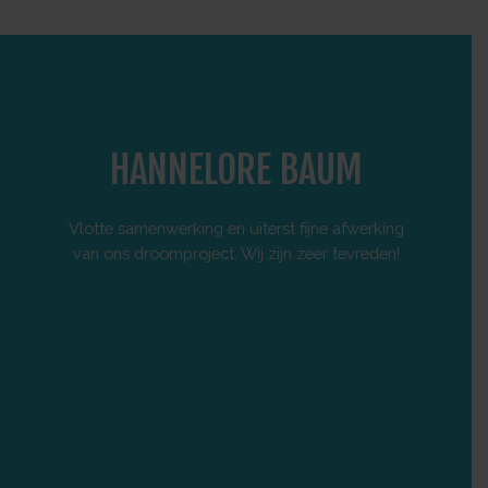
HANNELORE BAUM
Vlotte samenwerking en uiterst fijne afwerking
Onlang e
van ons droomproject. Wij zijn zeer tevreden!
afwerkin
vlotte
perfect 
vertrou
z