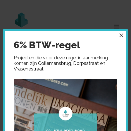
×
6% BTW-regel
Projecten die voor deze regel in aanmerking
komen zijn
Collemansbrug
,
Dorpsstraat
en
Vrasenestraat
Home
»
Aanbod
»
Haverblok 21 – Lot 4 – 5 – Puurs-
Sint-Amands
HAVERBLOK 21 – LOT 4
– 5 – PUURS-SINT-