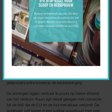
AMANDS
50% REEDS
INTERESSE? NEEM
VERKOCHT
CONTACT OP!
Voor een nieuw project te Puurs-Sint-Amands lanceren
wij de eerste 2 woningen. De buitenschil is ontworpen
met een moderne bouwstijl van 2 niveau’s. Beide
woningen beschikken over 3 slaapkamers. Elk hebben
een bureau ruimte ofwel op het gelijkvloers of op de
bovenverdieping. Lot 5 beschikt ook over een
ingebouwde garage met connectie tot de
keukenberging. Lot 4 een grote berging op het
gelijkvloers extra bovenop de keukenberging.
De woningen liggen centraal te puurs op kleine afstand
van het centrum. Puurs ligt ideaal gelegen met connectie
tot de N16 die de E17 en de A12 met elkaar verbindt. De
woningen zelf liggen in een rustige woonbuurt met veel