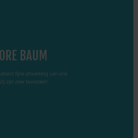
ORE BAUM
F
iterst fijne afwerking van ons
Onlang een nieuwbo
j zijn zeer tevreden!
degelijke materiale
afspraken worden perf
vertrouwen
. Zeker