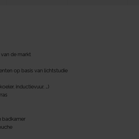
 van de markt
nten op basis van lichtstudie
oeler, inductievuur, …)
rras
en badkamer
ouche