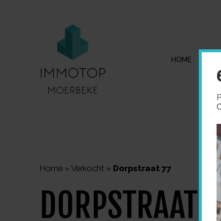
HOME
I
P
C
Home
»
Verkocht
»
Dorpstraat 77
DORPSTRAAT 7