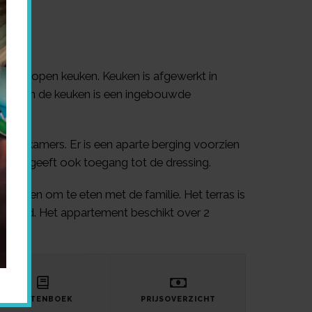
e met open keuken. Keuken is afgewerkt in
llie. In de keuken is een ingebouwde
alle kamers. Er is een aparte berging voorzien
mer geeft ook toegang tot de dressing.
plaatsen om te eten met de familie. Het terras is
ergrond. Het appartement beschikt over 2
LASTENBOEK
PRIJSOVERZICHT