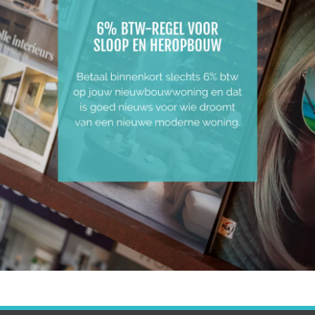
ACT OP!
centrum Stekene. Het appartement heeft een ruime leefruimt
root midden element met ruimte voor de hobby koks onder ju
er een grote ingebouwde open haard op gas.
g bied tot een aparte dressing. De centrale hal connecteert 
e ingebouwde regendouche met dubbel waselement. De badka
een terras voorzien. Het terras achteraan is ruim met genoeg 
ag. Je kijkt uit op een groen dak met de garages in de acht
voorzien.
PLANNEN
LIGGING