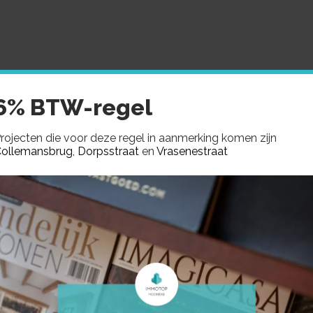
MMOTOP
AANBOD
GEZOCHT
VERKOCHTE PROJE
6% BTW-regel
rojecten die voor deze regel in aanmerking komen zijn
ollemansbrug
,
Dorpsstraat
en
Vrasenestraat
7