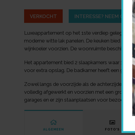
VERKOCHT
INTERESSE? NEEM CONT
Luxeappartement op het 1ste verdiep gelegen in 
moderne witte lak panelen. De keuken bied een g
wijnkoeler voorzien. De woonruimte beschikt ov
Het appartement bied 2 slaapkamers waar 1 toegan
voor extra opslag. De badkamer heeft een grot
Zowel langs de voorzijde als de achterzijde is er 
volledig afgewerkt en voorzien met een groene ha
garages en er zijn staanplaatsen voor bezoekers 
ALGEMEEN
FOTO'S