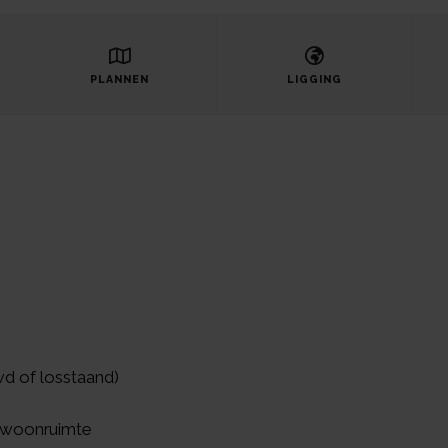
PLANNEN
LIGGING
wd of losstaand)
e woonruimte