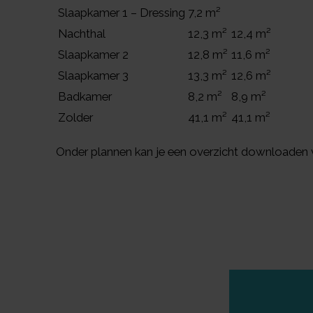
Slaapkamer 1 – Dressing
7,2 m²
Nachthal
12,3 m²
12,4 m²
Slaapkamer 2
12,8 m²
11,6 m²
Slaapkamer 3
13,3 m²
12,6 m²
Badkamer
8,2 m²
8,9 m²
Zolder
41,1 m²
41,1 m²
Onder plannen kan je een overzicht downloaden v