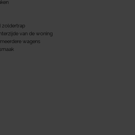
uken
 zoldertrap
hterzijde van de woning
 meerdere wagens
 smaak