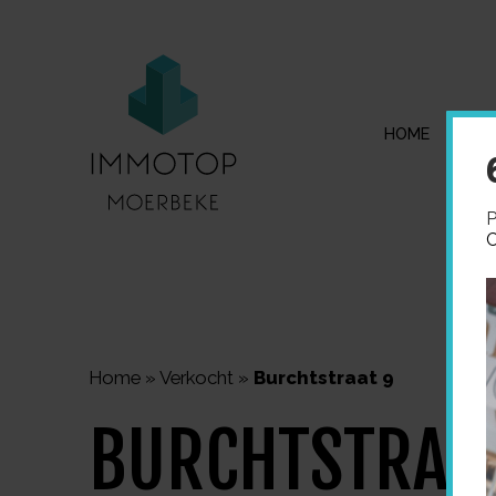
HOME
I
P
C
Home
»
Verkocht
»
Burchtstraat 9
BURCHTSTRAA