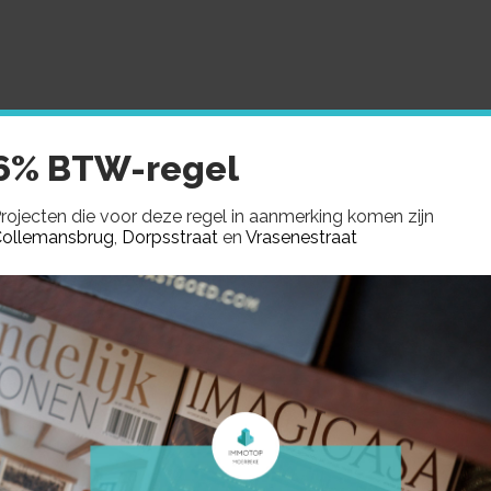
MMOTOP
AANBOD
GEZOCHT
VERKOCHTE PROJE
6% BTW-regel
rojecten die voor deze regel in aanmerking komen zijn
ollemansbrug
,
Dorpsstraat
en
Vrasenestraat
T 9