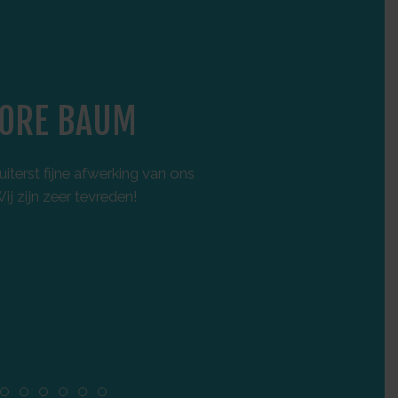
ORE BAUM
F
iterst fijne afwerking van ons
Onlang een nieuwbo
j zijn zeer tevreden!
degelijke materiale
afspraken worden perf
vertrouwen
. Zeker