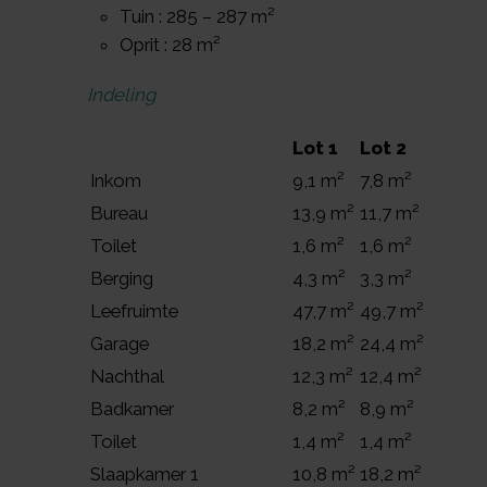
Tuin : 285 – 287 m²
Oprit : 28 m²
Indeling
Lot 1
Lot 2
Inkom
9,1 m²
7,8 m²
Bureau
13,9 m²
11,7 m²
Toilet
1,6 m²
1,6 m²
Berging
4,3 m²
3,3 m²
Leefruimte
47,7 m²
49,7 m²
Garage
18,2 m²
24,4 m²
Nachthal
12,3 m²
12,4 m²
Badkamer
8,2 m²
8,9 m²
Toilet
1,4 m²
1,4 m²
Slaapkamer 1
10,8 m²
18,2 m²