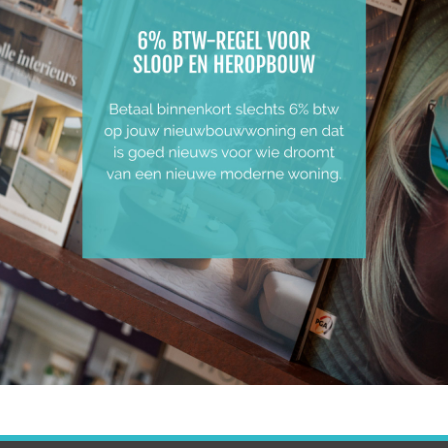
ACT OP!
2 luxe woningen. Alle beschikken over een oprit voor plaat
onnectie met Gent & Antwerpen. Op wandelafstand neem je sne
w.dewaterbus.be
). Centrum van Kruibeke is gemakkelijk be
egang tot de berging. Elke woning beschikt over 3 ruime sla
apart bureel. Ideaal voor zelfstandigen of werknemers – wie
n met genoeg ruimte voor ravottende kinderen. Een tuinhuis 
or een condensatieketel op gas. Op het dak worden zonnepa
ns huidige EPB normen.
rden. Wil je graag samenwerken met een interieur architect? 