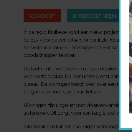
VERKOCHT
INTERESSE? NEEM CONT
In de regio Kruibeke komt een nieuw project met 
de E17 voor de pendelaars onder jullie. Ideale c
Antwerpen centrum – Steenplein of Sint Anna (
ww
boodschappen te doen.
De leefruimte heeft een ruime open keuken met to
voor extra opslag. De leefruimte grenst aan een 
bureau. De woningen beschikken over een ruime tui
toegankelijk voor stand van fietsen.
Woningen zijn uitgerust met vloerverwarming do
lastenboek. Dit zorgt voor een laag E-peil volge
Alle woningen kunnen naar eigen wens ingericht wo