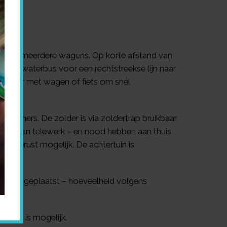
sen van meerdere wagens. Op korte afstand van
l de waterbus voor een rechtstreekse lijn naar
reikbaar met wagen of fiets om snel
apkamers. De zolder is via zoldertrap bruikbaar
 doen aan telewerk – en nood hebben aan thuis
is gerust mogelijk. De achtertuin is
nelen geplaatst – hoeveelheid volgens
Alles is mogelijk.