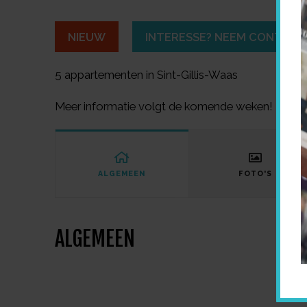
NIEUW
INTERESSE? NEEM CONTACT 
5 appartementen in Sint-Gillis-Waas
Meer informatie volgt de komende weken!
ALGEMEEN
FOTO'S
ALGEMEEN