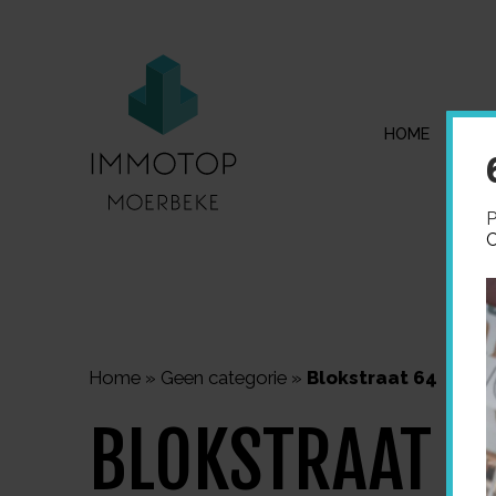
HOME
I
P
C
Home
»
Geen categorie
»
Blokstraat 64
BLOKSTRAAT 6