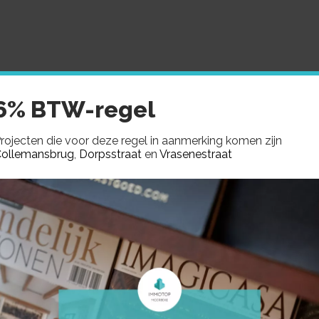
MMOTOP
AANBOD
GEZOCHT
VERKOCHTE PROJE
6% BTW-regel
rojecten die voor deze regel in aanmerking komen zijn
ollemansbrug
,
Dorpsstraat
en
Vrasenestraat
4