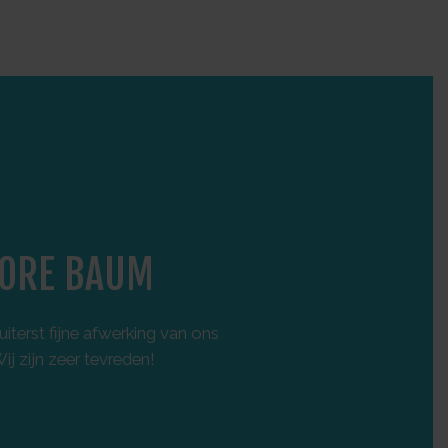
ORE BAUM
F
iterst fijne afwerking van ons
Onlang een nieuwbo
j zijn zeer tevreden!
degelijke materiale
afspraken worden perf
vertrouwen
. Zeker